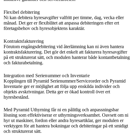
Flexibel debitering
Ni kan debitera hyresavgifter valfritt per timme, dag, vecka eller
månad. Det ger er flexibilitet att anpassa debiteringen efter ert
företagsbehov och hyresobjektens karaktär.
Kontraktsfakturering
Förutom engångsdebitering vid återlämning kan ni även hantera
kontraktsfakturering. Det gör det enkelt att fakturera hyresavgifter
på ett strukturerat sätt, och modulen hanterar både kontantbetalning
och fakturabetalning.
Integration med Serienummer och Inventarie
Kopplingen till Pyramid Serienummer/Serviceorder och Pyramid
Inventarie ger er möjlighet att följa upp enskilda individer och
objekts avskrivningar. Detta ger er ökad kontroll över ert
hyresbestånd.
Med Pyramid Uthyrning får ni en pålitlig och anpassningsbar
lösning som effektiviserar er uthyrningsverksamhet. Oavsett om ni
hyr ut maskiner, fordon eller andra hyresartiklar, ger modulen er
verktygen för att hantera bokningar och debiteringar på ett smidigt
och strukturerat sätt.