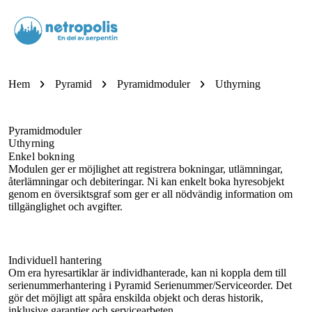
menu
chevron_right
chevron_right
chevron_right
Hem
Pyramid
Pyramidmoduler
Uthyrning
Pyramidmoduler
Uthyrning
Enkel bokning
Modulen ger er möjlighet att registrera bokningar, utlämningar,
återlämningar och debiteringar. Ni kan enkelt boka hyresobjekt
genom en översiktsgraf som ger er all nödvändig information om
tillgänglighet och avgifter.
Individuell hantering
Om era hyresartiklar är individhanterade, kan ni koppla dem till
serienummerhantering i Pyramid Serienummer/Serviceorder. Det
gör det möjligt att spåra enskilda objekt och deras historik,
inklusive garantier och servicearbeten.