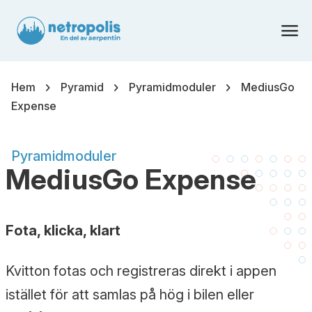
menu
chevron_right
chevron_right
chevron_right
Hem
Pyramid
Pyramidmoduler
MediusGo
Expense
Pyramidmoduler
MediusGo Expense
Fota, klicka, klart
Kvitton fotas och registreras direkt i appen
istället för att samlas på hög i bilen eller