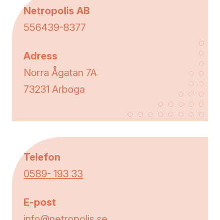
Netropolis AB
556439-8377
Adress
Norra Ågatan 7A
73231 Arboga
Telefon
0589- 193 33
E-post
info@netropolis.se