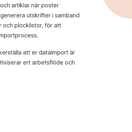
och artiklar när poster
 generera utskrifter i samband
 och plocklistor, för att
importprocess.
erställa att er dataimport är
ktiviserar ert arbetsflöde och