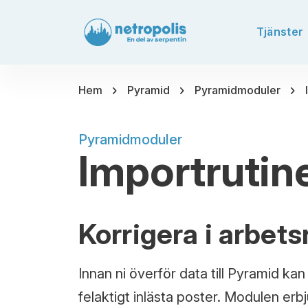
Tjänster
chevron_right
chevron_right
chevron_right
Hem
Pyramid
Pyramidmoduler
Pyramidmoduler
Importrutin
Korrigera i arbets
Innan ni överför data till Pyramid kan
felaktigt inlästa poster. Modulen erb