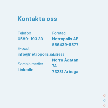
Kontakta oss
Telefon
Företag
0589- 193 33
Netropolis AB
556439-8377
E-post
info@netropolis.se
Adress
Norra Ågatan
Sociala medier
7A
LinkedIn
73231 Arboga