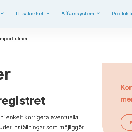
IT-säkerhet
Affärssystem
Produkt
Importrutiner
er
Kon
registret
me
 ni enkelt korrigera eventuella
juder inställningar som möjliggör