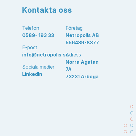
Kontakta oss
Telefon
Företag
0589- 193 33
Netropolis AB
556439-8377
E-post
info@netropolis.se
Adress
Norra Ågatan
Sociala medier
7A
LinkedIn
73231 Arboga