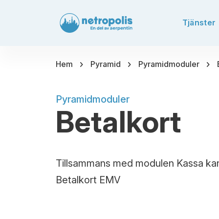
Tjänster
chevron_right
chevron_right
chevron_right
Hem
Pyramid
Pyramidmoduler
Pyramidmoduler
Betalkort
Tillsammans med modulen Kassa kan 
Betalkort EMV